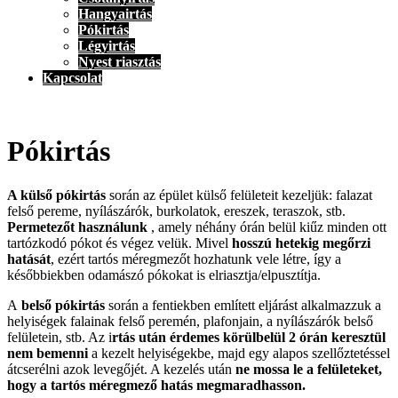
Hangyairtás
Pókirtás
Légyirtás
Nyest riasztás
Kapcsolat
Pókirtás
A külső pókirtás
során az épület külső felületeit kezeljük: falazat
felső pereme, nyílászárók, burkolatok, ereszek, teraszok, stb.
Permetezőt használunk
, amely néhány órán belül kiűz minden ott
tartózkodó pókot és végez velük. Mivel
hosszú hetekig megőrzi
hatását
, ezért tartós méregmezőt hozhatunk vele létre, így a
későbbiekben odamászó pókokat is elriasztja/elpusztítja.
A
belső pókirtás
során a fentiekben említett eljárást alkalmazzuk a
helyiségek falainak felső peremén, plafonjain, a nyílászárók belső
felületein, stb. Az i
rtás után érdemes körülbelül 2 órán keresztül
nem bemenni
a kezelt helyiségekbe, majd egy alapos szellőztetéssel
átcserélni azok levegőjét. A kezelés után
ne mossa le a felületeket,
hogy a tartós méregmező hatás megmaradhasson.