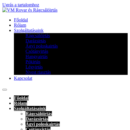
Ugrás a tartalomhoz
Főoldal
Rólam
Szolgáltatásaink
Rágcsálóirtás
Darázsirtás
Ágyi poloskairtás
Csótányirtás
Hangyairtás
Pókirtás
Légyirtás
Nyest riasztás
Kapcsolat
Főoldal
Rólam
Szolgáltatásaink
Rágcsálóirtás
Darázsirtás
Ágyi poloskairtás
Csótányirtás