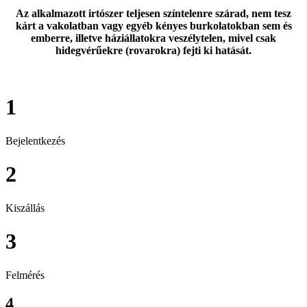
Az alkalmazott irtószer teljesen színtelenre szárad, nem tesz
kárt a vakolatban vagy egyéb kényes burkolatokban sem és
emberre, illetve háziállatokra veszélytelen, mivel csak
hidegvérűekre (rovarokra) fejti ki hatását.
1
Bejelentkezés
2
Kiszállás
3
Felmérés
4